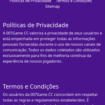
Políticas de Privacidade
Termos e Condições
Sitemap
Políticas de Privacidade
A 007Game CC valoriza a privacidade de seus usuários e
está empenhada em proteger todas as informações
pessoais fornecidas durante o uso de nossos canais de
comunicação. Todos os dados coletados são utilizados
exclusivamente para fins de melhoria contínua da
experiência de nossos jogadores.
Termos e Condições
Os usuários da 007Game CC concordam em respeitar
todas as regras e regulamentos estabelecidos. É