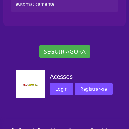
automaticamente
SEGUIR AGORA
Acessos
Login
Registrar-se