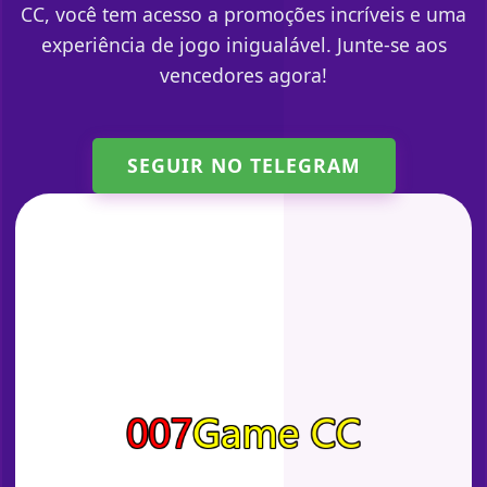
CC, você tem acesso a promoções incríveis e uma
experiência de jogo inigualável. Junte-se aos
vencedores agora!
SEGUIR NO TELEGRAM