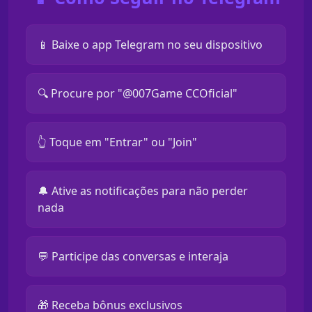
📱 Baixe o app Telegram no seu dispositivo
🔍 Procure por "@007Game CCOficial"
👆 Toque em "Entrar" ou "Join"
🔔 Ative as notificações para não perder
nada
💬 Participe das conversas e interaja
🎁 Receba bônus exclusivos