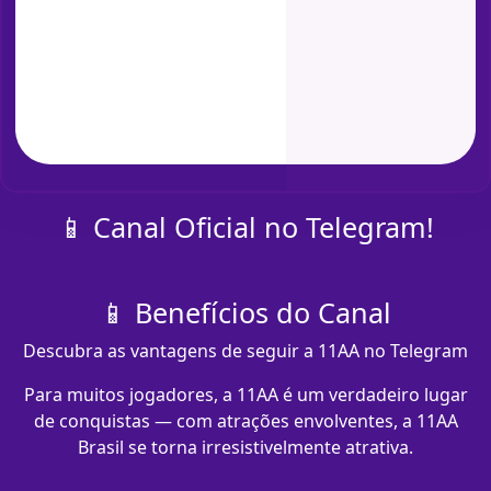
📱 Canal Oficial no Telegram!
📱 Benefícios do Canal
Descubra as vantagens de seguir a 11AA no Telegram
Para muitos jogadores, a 11AA é um verdadeiro lugar
de conquistas — com atrações envolventes, a 11AA
Brasil se torna irresistivelmente atrativa.