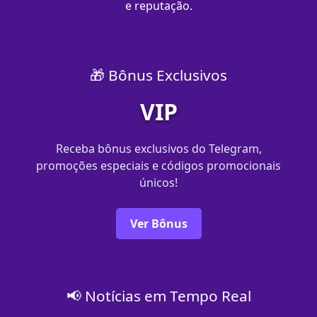
e reputação.
🎁 Bônus Exclusivos
VIP
Receba bônus exclusivos do Telegram,
promoções especiais e códigos promocionais
únicos!
Ver Bônus
📢 Notícias em Tempo Real