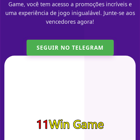
Game, você tem acesso a promoções incríveis e
uma experiência de jogo inigualável. Junte-se aos
vencedores agora!
SEGUIR NO TELEGRAM