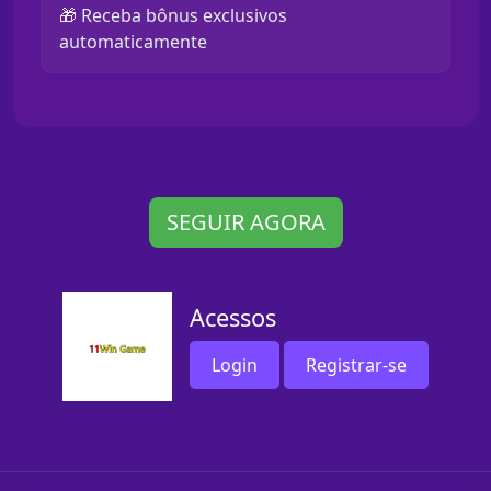
🎁 Receba bônus exclusivos
automaticamente
SEGUIR AGORA
Acessos
Login
Registrar-se