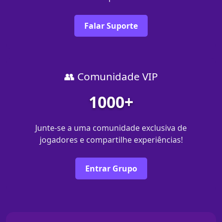
Falar Suporte
👥 Comunidade VIP
1000+
Junte-se a uma comunidade exclusiva de
jogadores e compartilhe experiências!
Entrar Grupo