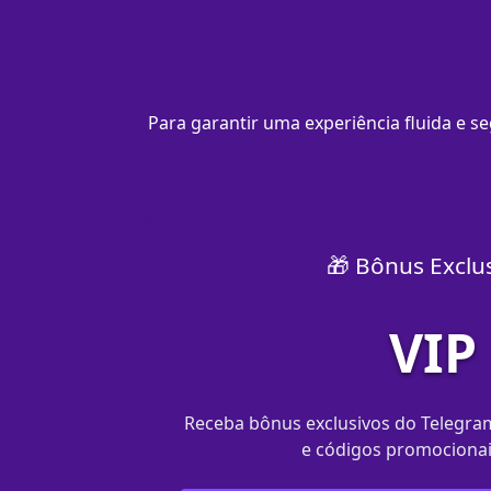
Para garantir uma experiência fluida e s
🎁 Bônus Exclu
VIP
Receba bônus exclusivos do Telegra
e códigos promocionai