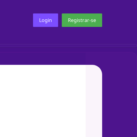
Login
Registrar-se