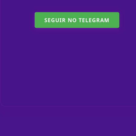
SEGUIR NO TELEGRAM