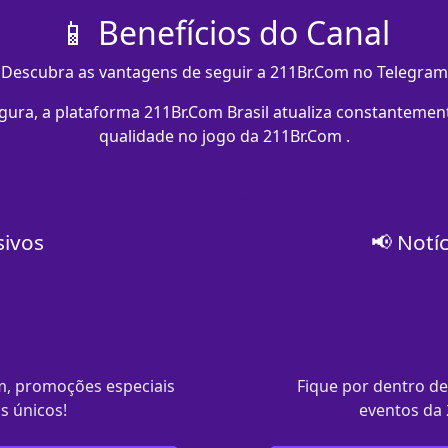
📱 Benefícios do Canal
Descubra as vantagens de seguir a 211Br.Com no Telegram
egura, a plataforma 211Br.Com Brasil atualiza constantemen
qualidade no jogo da 211Br.Com .
sivos
📢 Notí
m, promoções especiais
Fique por dentro d
s únicos!
eventos da