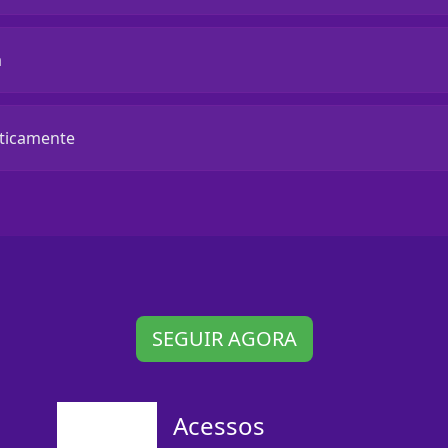
a
aticamente
SEGUIR AGORA
Acessos