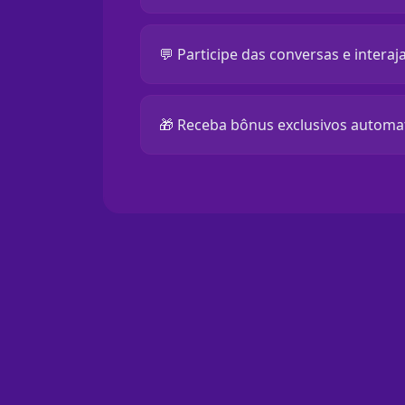
💬 Participe das conversas e interaj
🎁 Receba bônus exclusivos autom