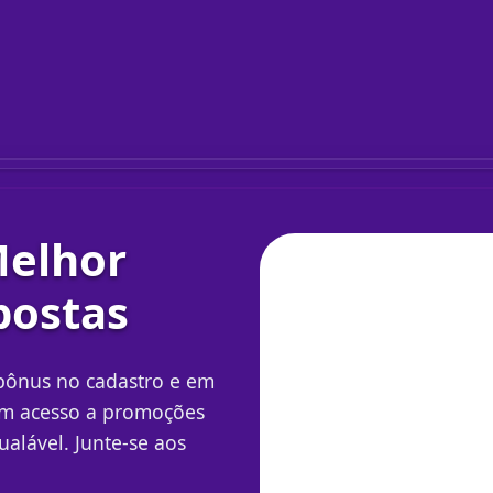
Melhor
postas
bônus no cadastro e em
em acesso a promoções
ualável. Junte-se aos