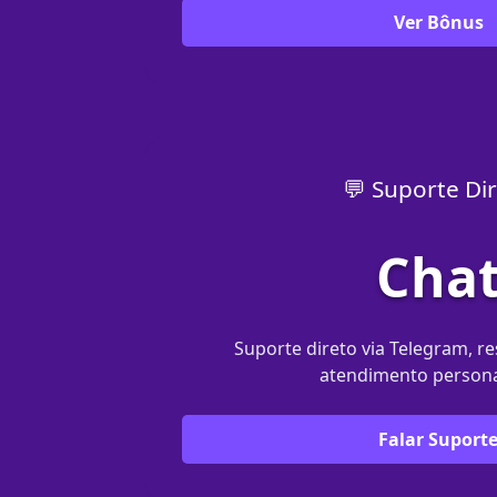
Ver Bônus
💬 Suporte Di
Cha
Suporte direto via Telegram, r
atendimento persona
Falar Suport