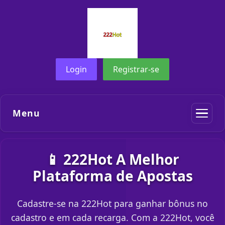
Login
Registrar-se
Menu
📱 222Hot A Melhor
Plataforma de Apostas
Cadastre-se na 222Hot para ganhar bônus no
cadastro e em cada recarga. Com a 222Hot, você