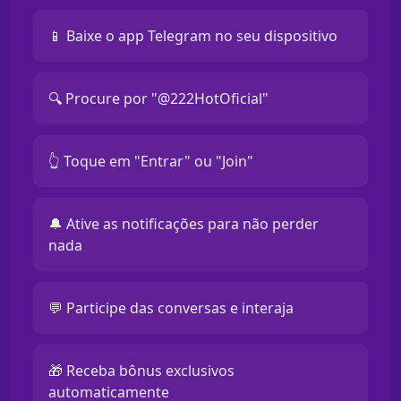
📱 Baixe o app Telegram no seu dispositivo
🔍 Procure por "@222HotOficial"
👆 Toque em "Entrar" ou "Join"
🔔 Ative as notificações para não perder
nada
💬 Participe das conversas e interaja
🎁 Receba bônus exclusivos
automaticamente