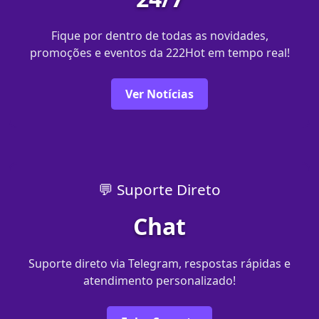
Fique por dentro de todas as novidades,
promoções e eventos da 222Hot em tempo real!
Ver Notícias
💬 Suporte Direto
Chat
Suporte direto via Telegram, respostas rápidas e
atendimento personalizado!