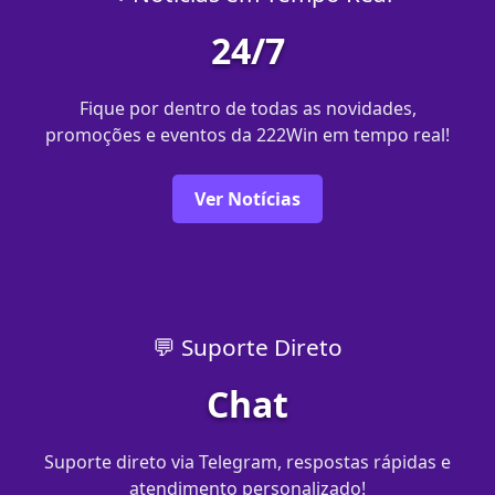
24/7
Fique por dentro de todas as novidades,
promoções e eventos da 222Win em tempo real!
Ver Notícias
💬 Suporte Direto
Chat
Suporte direto via Telegram, respostas rápidas e
atendimento personalizado!