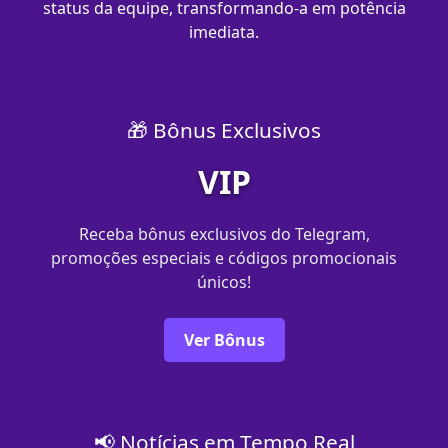
status da equipe, transformando-a em potência
imediata.
🎁 Bônus Exclusivos
VIP
Receba bônus exclusivos do Telegram,
promoções especiais e códigos promocionais
únicos!
Ver Bônus
📢 Notícias em Tempo Real