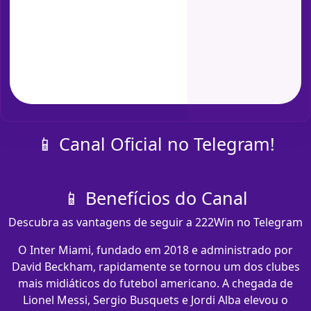
📱 Canal Oficial no Telegram!
📱 Benefícios do Canal
Descubra as vantagens de seguir a 222Win no Telegram
O Inter Miami, fundado em 2018 e administrado por
David Beckham, rapidamente se tornou um dos clubes
mais midiáticos do futebol americano. A chegada de
Lionel Messi, Sergio Busquets e Jordi Alba elevou o