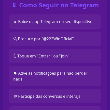
📱 Como Seguir no Telegram
📱 Baixe o app Telegram no seu dispositivo
🔍 Procure por "@222WinOficial"
👆 Toque em "Entrar" ou "Join"
🔔 Ative as notificações para não perder
nada
💬 Participe das conversas e interaja