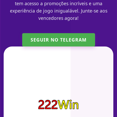
tem acesso a promoções incríveis e uma
experiência de jogo inigualável. Junte-se aos
vencedores agora!
SEGUIR NO TELEGRAM