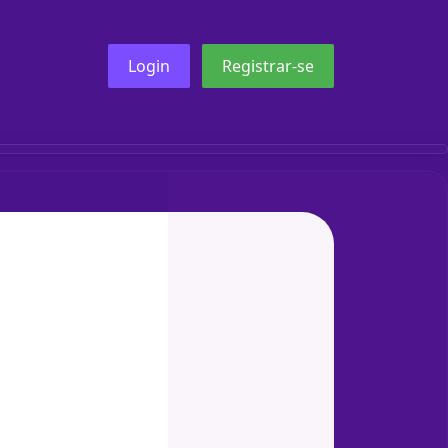
Login
Registrar-se