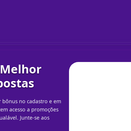
 Melhor
postas
r bônus no cadastro e em
 tem acesso a promoções
ualável. Junte-se aos