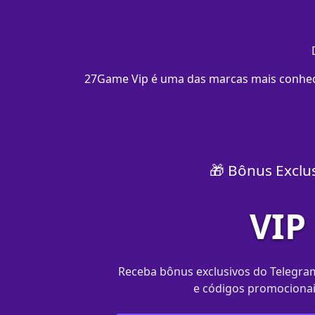
27Game Vip é uma das marcas mais conhecid
🎁 Bônus Exclu
VIP
Receba bônus exclusivos do Telegra
e códigos promocionai