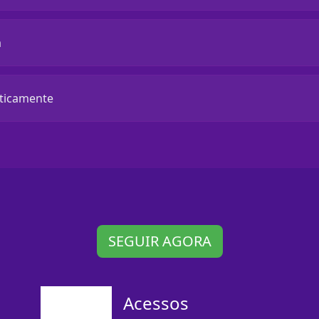
a
aticamente
SEGUIR AGORA
Acessos