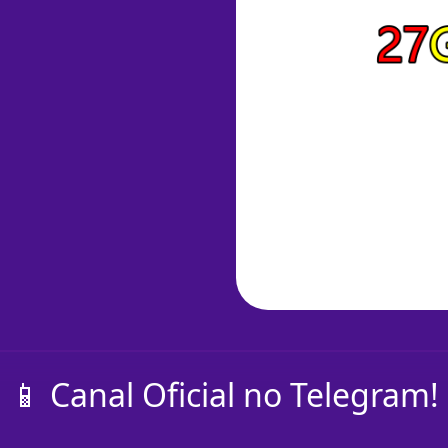
📱 Canal Oficial no Telegram!