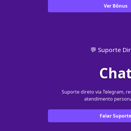
Ver Bônus
💬 Suporte Di
Cha
Suporte direto via Telegram, r
atendimento persona
Falar Suport