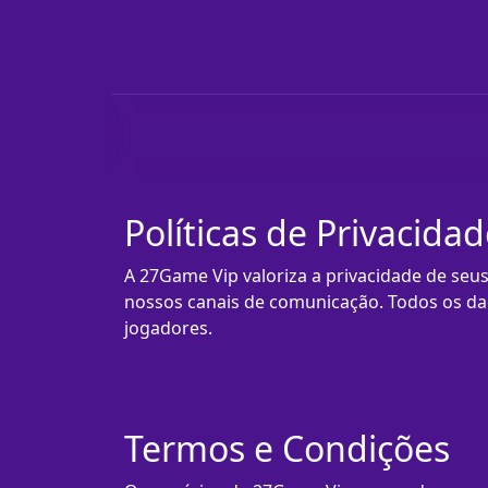
Políticas de Privacida
A 27Game Vip valoriza a privacidade de se
nossos canais de comunicação. Todos os dad
jogadores.
Termos e Condições