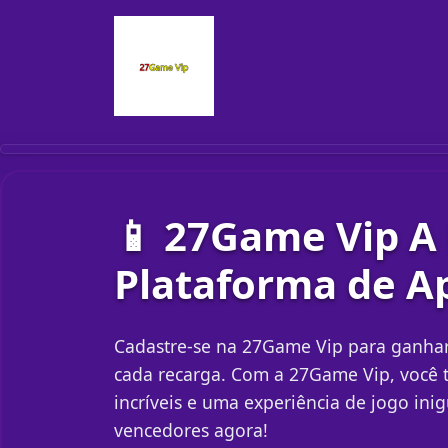
📱 27Game Vip A
Plataforma de A
Cadastre-se na 27Game Vip para ganha
cada recarga. Com a 27Game Vip, você
incríveis e uma experiência de jogo inig
vencedores agora!