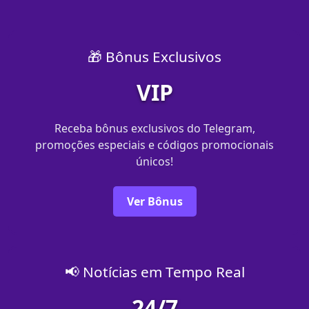
🎁 Bônus Exclusivos
VIP
Receba bônus exclusivos do Telegram,
promoções especiais e códigos promocionais
únicos!
Ver Bônus
📢 Notícias em Tempo Real
24/7