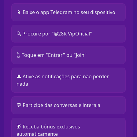
📱 Baixe o app Telegram no seu dispositivo
🔍 Procure por "@28R VipOficial"
👆 Toque em "Entrar" ou "Join"
🔔 Ative as notificações para não perder
nada
💬 Participe das conversas e interaja
🎁 Receba bônus exclusivos
automaticamente