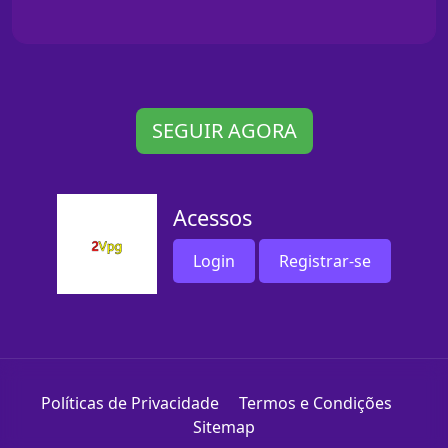
SEGUIR AGORA
Acessos
Login
Registrar-se
Políticas de Privacidade
Termos e Condições
Sitemap