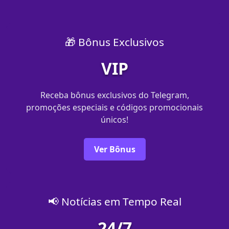
🎁 Bônus Exclusivos
VIP
Receba bônus exclusivos do Telegram,
promoções especiais e códigos promocionais
únicos!
Ver Bônus
📢 Notícias em Tempo Real
24/7