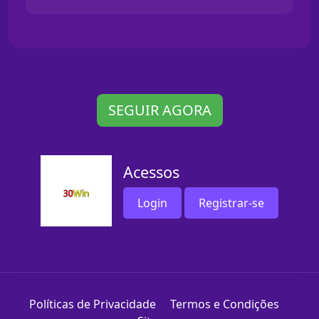
SEGUIR AGORA
Acessos
Login
Registrar-se
Políticas de Privacidade
Termos e Condições