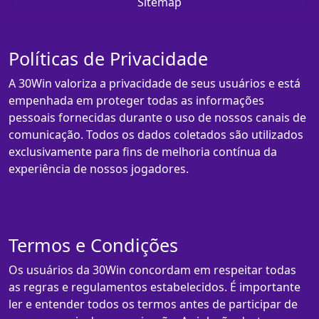
Sitemap
Políticas de Privacidade
A 30Win valoriza a privacidade de seus usuários e está
empenhada em proteger todas as informações
pessoais fornecidas durante o uso de nossos canais de
comunicação. Todos os dados coletados são utilizados
exclusivamente para fins de melhoria contínua da
experiência de nossos jogadores.
Termos e Condições
Os usuários da 30Win concordam em respeitar todas
as regras e regulamentos estabelecidos. É importante
ler e entender todos os termos antes de participar de