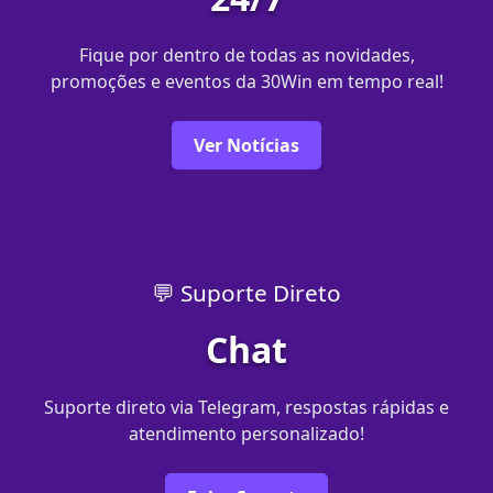
Fique por dentro de todas as novidades,
promoções e eventos da 30Win em tempo real!
Ver Notícias
💬 Suporte Direto
Chat
Suporte direto via Telegram, respostas rápidas e
atendimento personalizado!