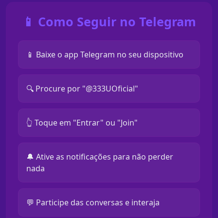
📱 Como Seguir no Telegram
📱 Baixe o app Telegram no seu dispositivo
🔍 Procure por "@333UOficial"
👆 Toque em "Entrar" ou "Join"
🔔 Ative as notificações para não perder
nada
💬 Participe das conversas e interaja