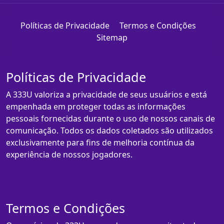
Políticas de Privacidade
Termos e Condições
Sitemap
Políticas de Privacidade
A 333U valoriza a privacidade de seus usuários e está
empenhada em proteger todas as informações
pessoais fornecidas durante o uso de nossos canais de
comunicação. Todos os dados coletados são utilizados
exclusivamente para fins de melhoria contínua da
experiência de nossos jogadores.
Termos e Condições