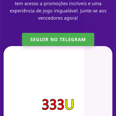
tem acesso a promoções incríveis e uma
experiência de jogo inigualável. Junte-se aos
vencedores agora!
SEGUIR NO TELEGRAM