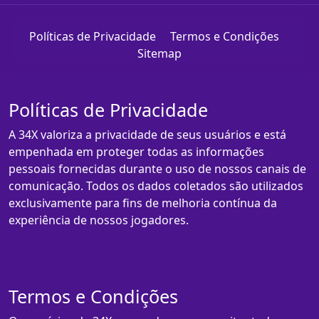
Políticas de Privacidade
Termos e Condições
Sitemap
Políticas de Privacidade
A 34X valoriza a privacidade de seus usuários e está
empenhada em proteger todas as informações
pessoais fornecidas durante o uso de nossos canais de
comunicação. Todos os dados coletados são utilizados
exclusivamente para fins de melhoria contínua da
experiência de nossos jogadores.
Termos e Condições