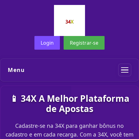
Login
Registrar-se
Menu
📱 34X A Melhor Plataforma
de Apostas
Cadastre-se na 34X para ganhar bônus no
cadastro e em cada recarga. Com a 34X, você tem