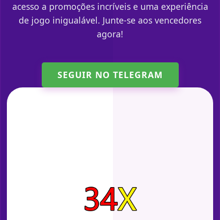
acesso a promoções incríveis e uma experiência
de jogo inigualável. Junte-se aos vencedores
agora!
SEGUIR NO TELEGRAM