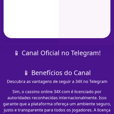
📱 Canal Oficial no Telegram!
📱 Benefícios do Canal
Descubra as vantagens de seguir a 34X no Telegram
Sim, o cassino online 34X com​ é licenciado por
autoridades reconhecidas internacionalmente. Isso
garante que a plataforma ofereça um ambiente seguro,
justo e transparente para todos os jogadores. A licença