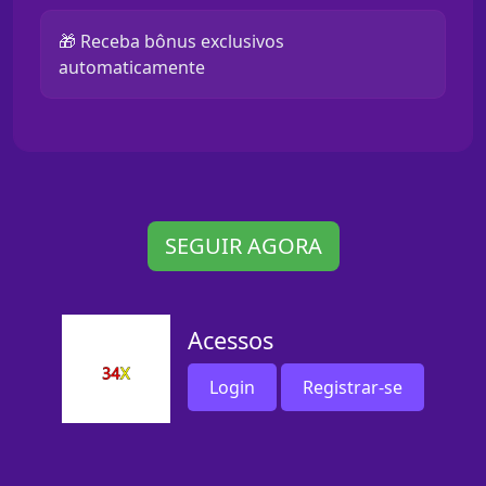
🎁 Receba bônus exclusivos
automaticamente
SEGUIR AGORA
Acessos
Login
Registrar-se