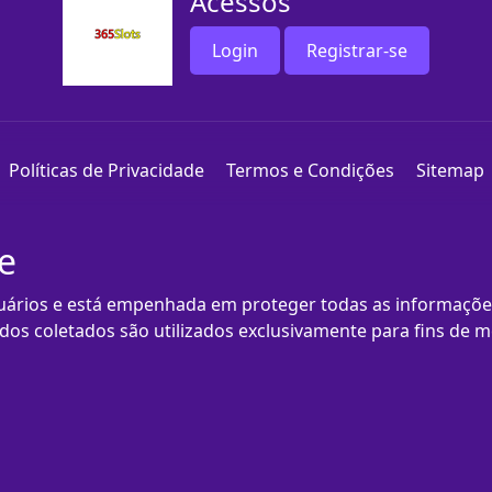
Acessos
Login
Registrar-se
Políticas de Privacidade
Termos e Condições
Sitemap
de
usuários e está empenhada em proteger todas as informaçõe
os coletados são utilizados exclusivamente para fins de m