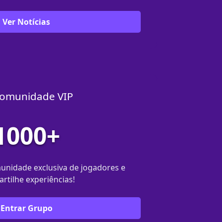
Ver Notícias
Comunidade VIP
1000+
unidade exclusiva de jogadores e
rtilhe experiências!
Entrar Grupo