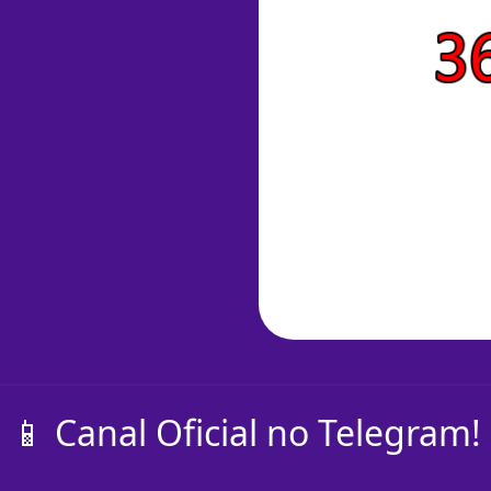
📱 Canal Oficial no Telegram!