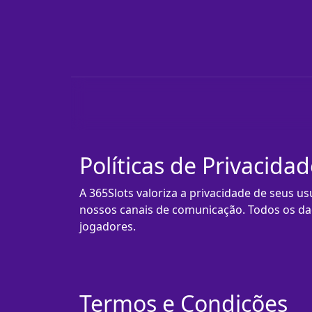
Políticas de Privacida
A 365Slots valoriza a privacidade de seus 
nossos canais de comunicação. Todos os dad
jogadores.
Termos e Condições