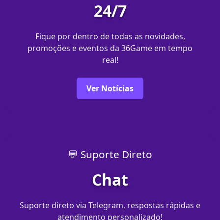
24/7
Fique por dentro de todas as novidades,
promoções e eventos da 36Game em tempo
real!
Ver Notícias
💬 Suporte Direto
Chat
Suporte direto via Telegram, respostas rápidas e
atendimento personalizado!