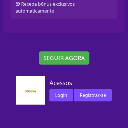
🎁 Receba bônus exclusivos
automaticamente
SEGUIR AGORA
Acessos
Login
Registrar-se