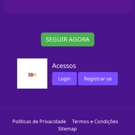
SEGUIR AGORA
Acessos
Login
Registrar-se
Políticas de Privacidade
Termos e Condições
Sitemap