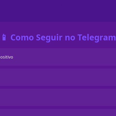
📱 Como Seguir no Telegram
ositivo