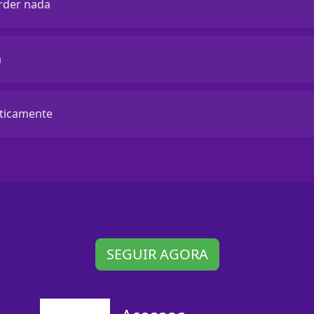
erder nada
a
aticamente
SEGUIR AGORA