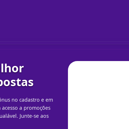
lhor
postas
ônus no cadastro e em
m acesso a promoções
ualável. Junte-se aos