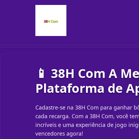
📱 38H Com A Me
Plataforma de A
Cadastre-se na 38H Com para ganhar b
cada recarga. Com a 38H Com, você te
incríveis e uma experiência de jogo inig
vencedores agora!