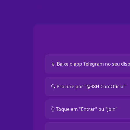
📱 Baixe o app Telegram no seu disp
🔍 Procure por "@38H ComOficial"
👆 Toque em "Entrar" ou "Join"