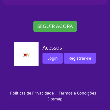
SEGUIR AGORA
Acessos
Login
Registrar-se
Políticas de Privacidade
Termos e Condições
Sitemap