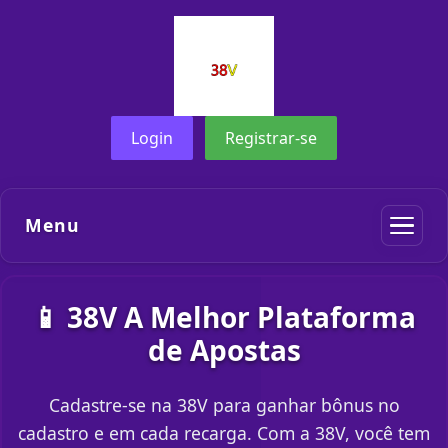
Login
Registrar-se
Menu
📱 38V A Melhor Plataforma
de Apostas
Cadastre-se na 38V para ganhar bônus no
cadastro e em cada recarga. Com a 38V, você tem