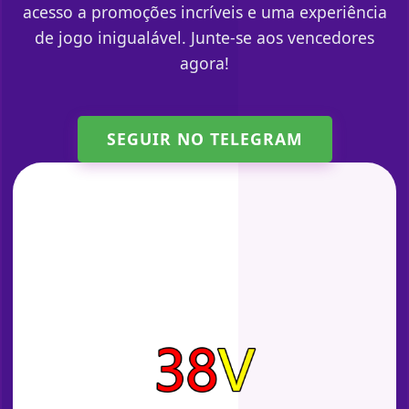
acesso a promoções incríveis e uma experiência
de jogo inigualável. Junte-se aos vencedores
agora!
SEGUIR NO TELEGRAM