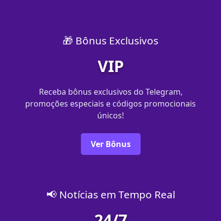
🎁 Bônus Exclusivos
VIP
Receba bônus exclusivos do Telegram,
promoções especiais e códigos promocionais
únicos!
Ver Bônus
📢 Notícias em Tempo Real
24/7