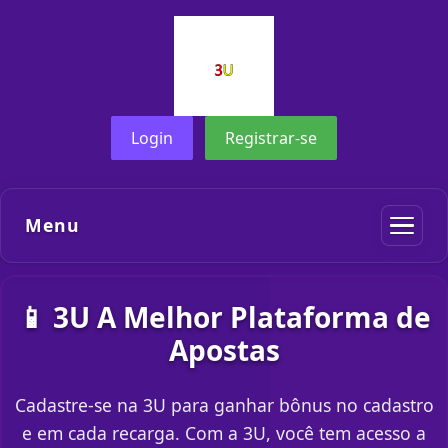
Login
Registrar-se
Menu
📱 3U A Melhor Plataforma de
Apostas
Cadastre-se na 3U para ganhar bônus no cadastro
e em cada recarga. Com a 3U, você tem acesso a