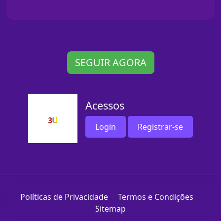
SEGUIR AGORA
Acessos
Login
Registrar-se
Políticas de Privacidade
Termos e Condições
Sitemap