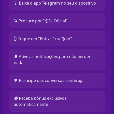
📱 Baixe o app Telegram no seu dispositivo
🔍 Procure por "@3UOficial"
👆 Toque em "Entrar" ou "Join"
🔔 Ative as notificações para não perder
nada
💬 Participe das conversas e interaja
🎁 Receba bônus exclusivos
automaticamente