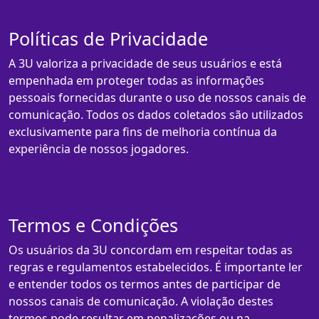
Políticas de Privacidade
A 3U valoriza a privacidade de seus usuários e está
empenhada em proteger todas as informações
pessoais fornecidas durante o uso de nossos canais de
comunicação. Todos os dados coletados são utilizados
exclusivamente para fins de melhoria contínua da
experiência de nossos jogadores.
Termos e Condições
Os usuários da 3U concordam em respeitar todas as
regras e regulamentos estabelecidos. É importante ler
e entender todos os termos antes de participar de
nossos canais de comunicação. A violação destes
termos pode resultar em penalizações ou na