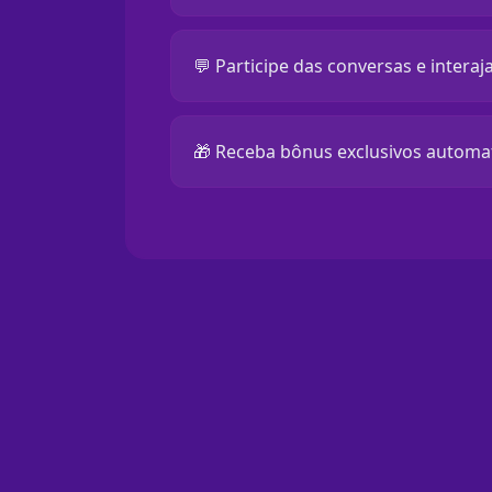
💬 Participe das conversas e interaj
🎁 Receba bônus exclusivos autom