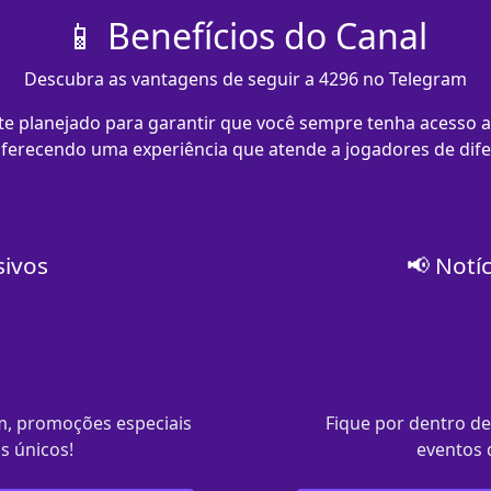
📱 Benefícios do Canal
Descubra as vantagens de seguir a 4296 no Telegram
e planejado para garantir que você sempre tenha acesso ao
, oferecendo uma experiência que atende a jogadores de dife
sivos
📢 Notí
m, promoções especiais
Fique por dentro d
s únicos!
eventos 