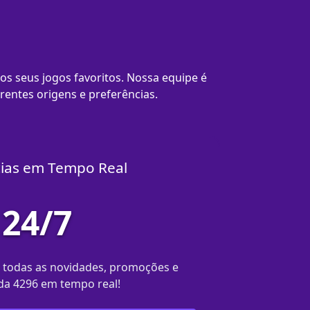
s seus jogos favoritos. Nossa equipe é
rentes origens e preferências.
cias em Tempo Real
24/7
e todas as novidades, promoções e
da 4296 em tempo real!