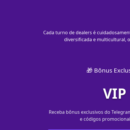
Cada turno de dealers é cuidadosament
diversificada e multicultural
🎁 Bônus Exclu
VIP
Receba bônus exclusivos do Telegra
e códigos promocionai