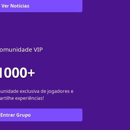
Ver Notícias
Comunidade VIP
1000+
unidade exclusiva de jogadores e
rtilhe experiências!
Entrar Grupo