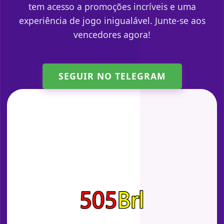
tem acesso a promoções incríveis e uma
experiência de jogo inigualável. Junte-se aos
vencedores agora!
SEGUIR NO TELEGRAM