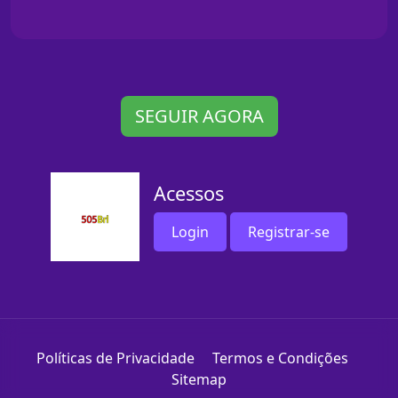
SEGUIR AGORA
Acessos
Login
Registrar-se
Políticas de Privacidade
Termos e Condições
Sitemap