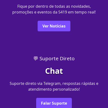
Fique por dentro de todas as novidades,
promoções e eventos da 5419 em tempo real!
Ver Notícias
💬 Suporte Direto
Chat
Suporte direto via Telegram, respostas rápidas e
atendimento personalizado!
Falar Suporte