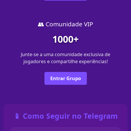
👥 Comunidade VIP
1000+
Junte-se a uma comunidade exclusiva de
jogadores e compartilhe experiências!
Entrar Grupo
📱 Como Seguir no Telegram