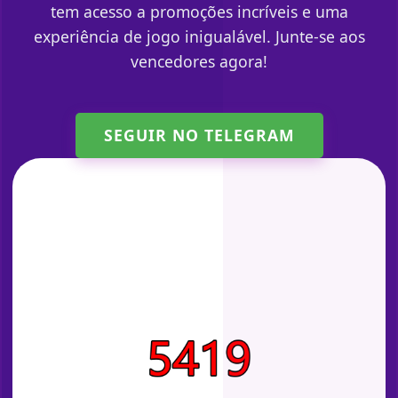
tem acesso a promoções incríveis e uma
experiência de jogo inigualável. Junte-se aos
vencedores agora!
SEGUIR NO TELEGRAM