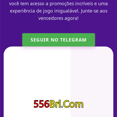
você tem acesso a promoções incríveis e uma
experiência de jogo inigualável. Junte-se aos
vencedores agora!
SEGUIR NO TELEGRAM