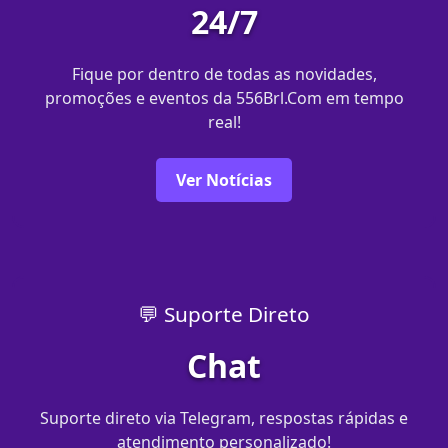
24/7
Fique por dentro de todas as novidades,
promoções e eventos da 556Brl.Com em tempo
real!
Ver Notícias
💬 Suporte Direto
Chat
Suporte direto via Telegram, respostas rápidas e
atendimento personalizado!