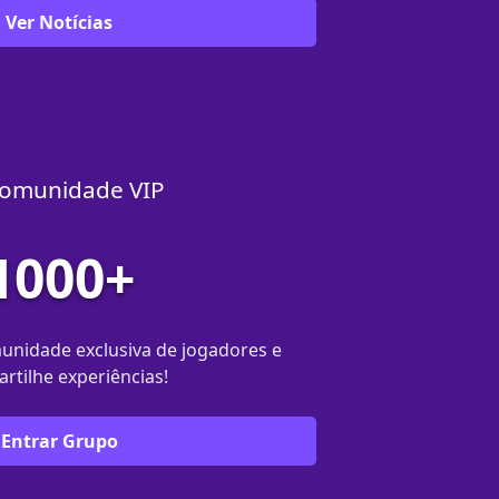
Ver Notícias
Comunidade VIP
1000+
unidade exclusiva de jogadores e
rtilhe experiências!
Entrar Grupo