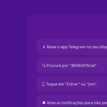
📱 Baixe o app Telegram no seu disp
🔍 Procure por "@55KdOficial"
👆 Toque em "Entrar" ou "Join"
🔔 Ative as notificações para não p