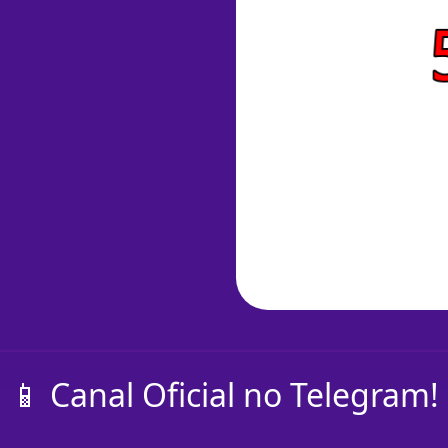
📱 Canal Oficial no Telegram!