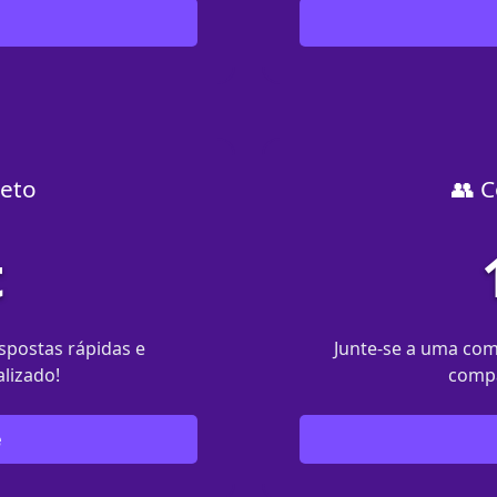
reto
👥 
t
espostas rápidas e
Junte-se a uma com
lizado!
compa
e