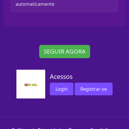
automaticamente
SEGUIR AGORA
Acessos
Login
Registrar-se