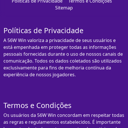
Políticas de Privacidade
Termos e Condições
Sitemap
Políticas de Privacidade
A 56W Win valoriza a privacidade de seus usuários e
está empenhada em proteger todas as informações
pessoais fornecidas durante o uso de nossos canais de
comunicação. Todos os dados coletados são utilizados
exclusivamente para fins de melhoria contínua da
experiência de nossos jogadores.
Termos e Condições
Os usuários da 56W Win concordam em respeitar todas
as regras e regulamentos estabelecidos. É importante