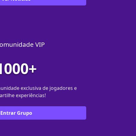
Comunidade VIP
1000+
unidade exclusiva de jogadores e
rtilhe experiências!
Entrar Grupo