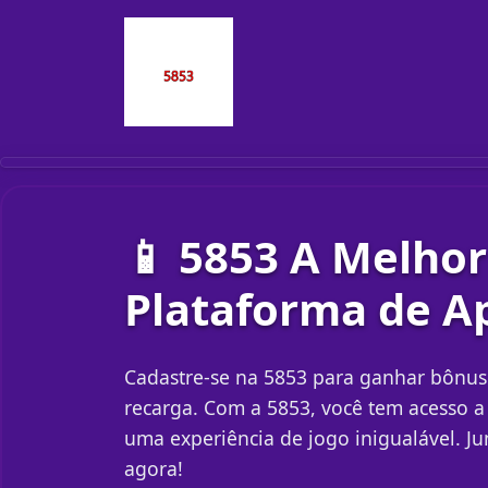
📱 5853 A Melhor
Plataforma de A
Cadastre-se na 5853 para ganhar bônus
recarga. Com a 5853, você tem acesso a
uma experiência de jogo inigualável. J
agora!