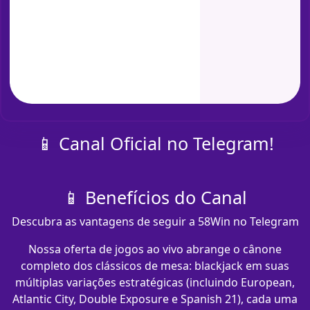
📱 Canal Oficial no Telegram!
📱 Benefícios do Canal
Descubra as vantagens de seguir a 58Win no Telegram
Nossa oferta de jogos ao vivo abrange o cânone
completo dos clássicos de mesa: blackjack em suas
múltiplas variações estratégicas (incluindo European,
Atlantic City, Double Exposure e Spanish 21), cada uma