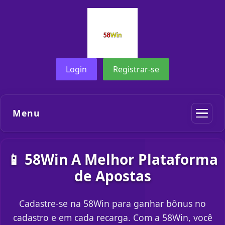
Login
Registrar-se
Menu
📱 58Win A Melhor Plataforma
de Apostas
Cadastre-se na 58Win para ganhar bônus no
cadastro e em cada recarga. Com a 58Win, você