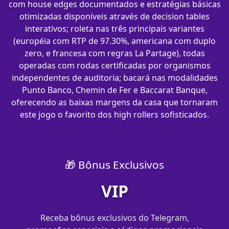
com house edges documentados e estratégias básicas
otimizadas disponíveis através de decision tables
interativos; roleta nas três principais variantes
(européia com RTP de 97.30%, americana com duplo
zero, e francesa com regras La Partage), todas
operadas com rodas certificadas por organismos
independentes de auditoria; bacará nas modalidades
Punto Banco, Chemin de Fer e Baccarat Banque,
oferecendo as baixas margens da casa que tornaram
este jogo o favorito dos high rollers sofisticados.
🎁 Bônus Exclusivos
VIP
Receba bônus exclusivos do Telegram,