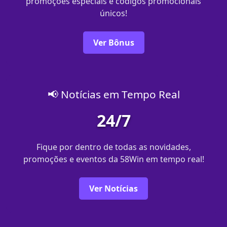
promoções especiais e códigos promocionais
únicos!
Ver Bônus
📢 Notícias em Tempo Real
24/7
Fique por dentro de todas as novidades,
promoções e eventos da 58Win em tempo real!
Ver Notícias