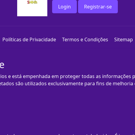
Login
Registrar-se
Políticas de Privacidade
Termos e Condições
Sitemap
de
ários e está empenhada em proteger todas as informações p
tados são utilizados exclusivamente para fins de melhoria