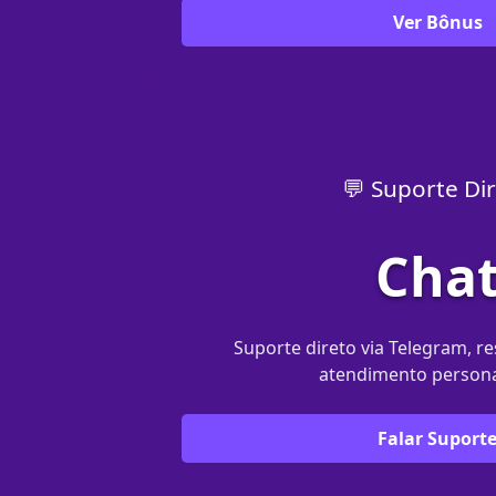
Ver Bônus
💬 Suporte Di
Cha
Suporte direto via Telegram, r
atendimento persona
Falar Suport