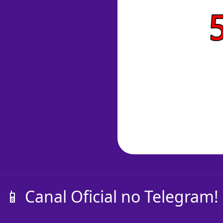
📱 Canal Oficial no Telegram!