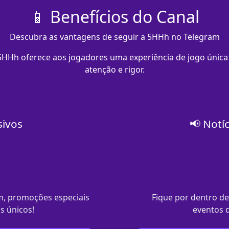
📱 Benefícios do Canal
Descubra as vantagens de seguir a 5HHh no Telegram
5HHh oferece aos jogadores uma experiência de jogo únic
atenção e rigor.
sivos
📢 Notí
m, promoções especiais
Fique por dentro d
s únicos!
eventos 