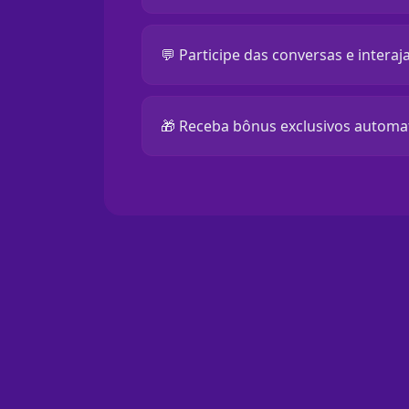
💬 Participe das conversas e interaj
🎁 Receba bônus exclusivos autom