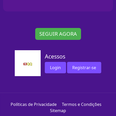
SEGUIR AGORA
Acessos
Login
Registrar-se
Políticas de Privacidade
Termos e Condições
Sitemap