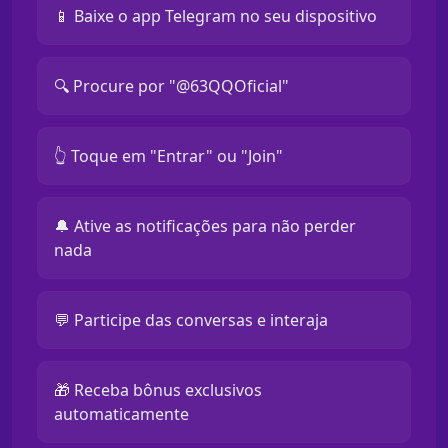
📱 Baixe o app Telegram no seu dispositivo
🔍 Procure por "@63QQOficial"
👆 Toque em "Entrar" ou "Join"
🔔 Ative as notificações para não perder
nada
💬 Participe das conversas e interaja
🎁 Receba bônus exclusivos
automaticamente