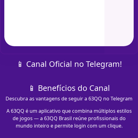
📱 Canal Oficial no Telegram!
📱 Benefícios do Canal
Descubra as vantagens de seguir a 63QQ no Telegram
A 63QQ é um aplicativo que combina múltiplos estilos
de jogos — a 63QQ Brasil reúne profissionais do
mundo inteiro e permite login com um clique.