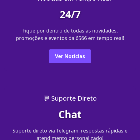
24/7
Fique por dentro de todas as novidades,
promoções e eventos da 6566 em tempo real!
Ver Notícias
💬 Suporte Direto
Chat
Suporte direto via Telegram, respostas rápidas e
atendimento personalizado!