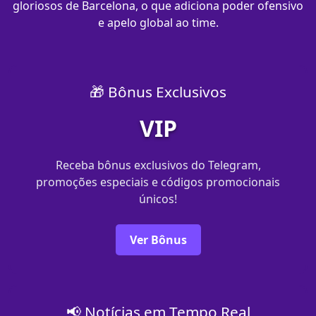
gloriosos de Barcelona, o que adiciona poder ofensivo
e apelo global ao time.
🎁 Bônus Exclusivos
VIP
Receba bônus exclusivos do Telegram,
promoções especiais e códigos promocionais
únicos!
Ver Bônus
📢 Notícias em Tempo Real