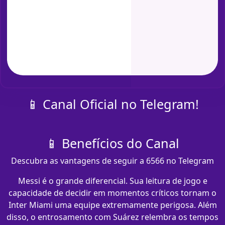
📱 Canal Oficial no Telegram!
📱 Benefícios do Canal
Descubra as vantagens de seguir a 6566 no Telegram
Messi é o grande diferencial. Sua leitura de jogo e
capacidade de decidir em momentos críticos tornam o
Inter Miami uma equipe extremamente perigosa. Além
disso, o entrosamento com Suárez relembra os tempos