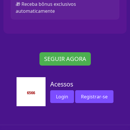
🎁 Receba bônus exclusivos
automaticamente
SEGUIR AGORA
Acessos
Login
Registrar-se