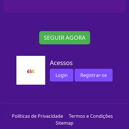
SEGUIR AGORA
Acessos
Login
Registrar-se
Políticas de Privacidade
Termos e Condições
Sitemap