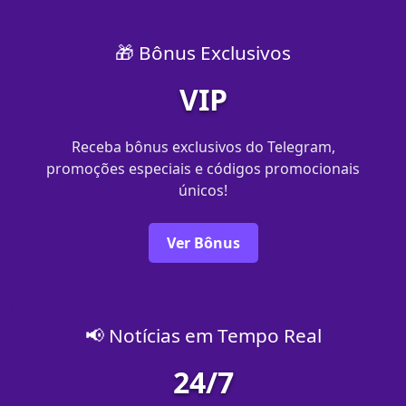
🎁 Bônus Exclusivos
VIP
Receba bônus exclusivos do Telegram,
promoções especiais e códigos promocionais
únicos!
Ver Bônus
📢 Notícias em Tempo Real
24/7