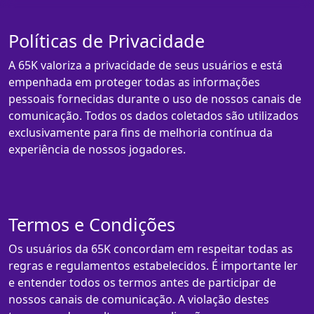
Políticas de Privacidade
A 65K valoriza a privacidade de seus usuários e está
empenhada em proteger todas as informações
pessoais fornecidas durante o uso de nossos canais de
comunicação. Todos os dados coletados são utilizados
exclusivamente para fins de melhoria contínua da
experiência de nossos jogadores.
Termos e Condições
Os usuários da 65K concordam em respeitar todas as
regras e regulamentos estabelecidos. É importante ler
e entender todos os termos antes de participar de
nossos canais de comunicação. A violação destes