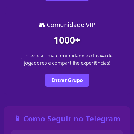
👥 Comunidade VIP
1000+
Junte-se a uma comunidade exclusiva de
jogadores e compartilhe experiências!
Entrar Grupo
📱 Como Seguir no Telegram