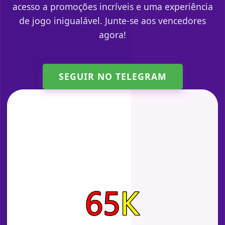
acesso a promoções incríveis e uma experiência
de jogo inigualável. Junte-se aos vencedores
agora!
SEGUIR NO TELEGRAM