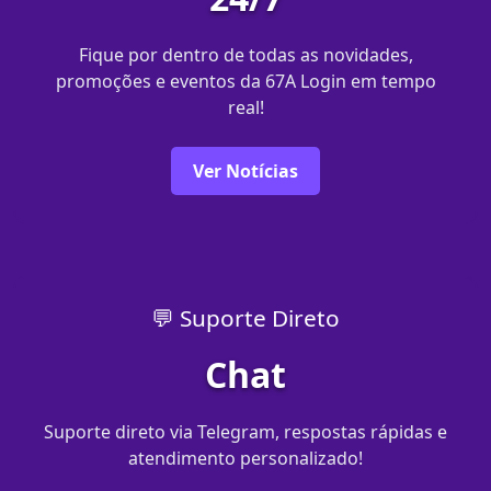
Fique por dentro de todas as novidades,
promoções e eventos da 67A Login em tempo
real!
Ver Notícias
💬 Suporte Direto
Chat
Suporte direto via Telegram, respostas rápidas e
atendimento personalizado!