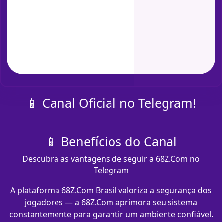
📱 Canal Oficial no Telegram!
📱 Benefícios do Canal
Descubra as vantagens de seguir a 68Z.Com no
Telegram
A plataforma 68Z.Com Brasil valoriza a segurança dos
jogadores — a 68Z.Com aprimora seu sistema
constantemente para garantir um ambiente confiável.