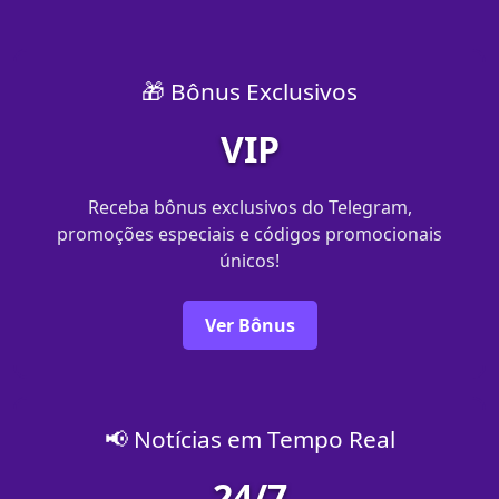
🎁 Bônus Exclusivos
VIP
Receba bônus exclusivos do Telegram,
promoções especiais e códigos promocionais
únicos!
Ver Bônus
📢 Notícias em Tempo Real
24/7