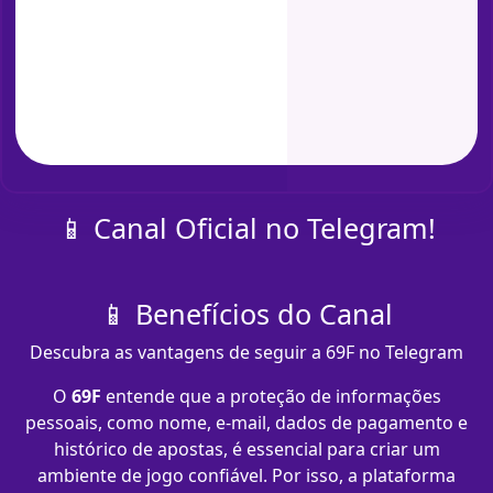
📱 Canal Oficial no Telegram!
📱 Benefícios do Canal
Descubra as vantagens de seguir a 69F no Telegram
O
69F
entende que a proteção de informações
pessoais, como nome, e-mail, dados de pagamento e
histórico de apostas, é essencial para criar um
ambiente de jogo confiável. Por isso, a plataforma