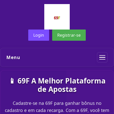
Login
Registrar-se
Menu
📱 69F A Melhor Plataforma
de Apostas
Cadastre-se na 69F para ganhar bônus no
cadastro e em cada recarga. Com a 69F, você tem