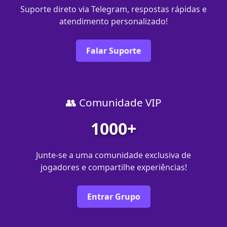
Suporte direto via Telegram, respostas rápidas e
atendimento personalizado!
Falar Suporte
👥 Comunidade VIP
1000+
Junte-se a uma comunidade exclusiva de
jogadores e compartilhe experiências!
Entrar Grupo