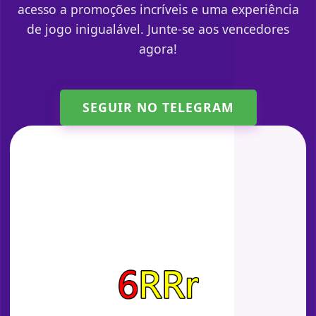
acesso a promoções incríveis e uma experiência
de jogo inigualável. Junte-se aos vencedores
agora!
SEGUIR NO TELEGRAM