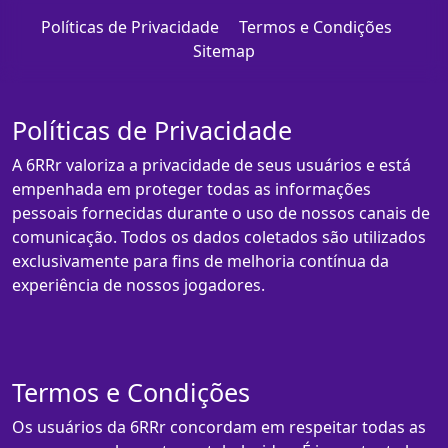
Políticas de Privacidade
Termos e Condições
Sitemap
Políticas de Privacidade
A 6RRr valoriza a privacidade de seus usuários e está
empenhada em proteger todas as informações
pessoais fornecidas durante o uso de nossos canais de
comunicação. Todos os dados coletados são utilizados
exclusivamente para fins de melhoria contínua da
experiência de nossos jogadores.
Termos e Condições
Os usuários da 6RRr concordam em respeitar todas as