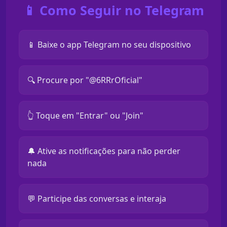
📱 Como Seguir no Telegram
📱 Baixe o app Telegram no seu dispositivo
🔍 Procure por "@6RRrOficial"
👆 Toque em "Entrar" ou "Join"
🔔 Ative as notificações para não perder
nada
💬 Participe das conversas e interaja