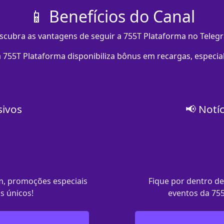
📱 Benefícios do Canal
scubra as vantagens de seguir a 755T Plataforma no Teleg
a 755T Plataforma disponibiliza bônus em recargas, espec
sivos
📢 Notí
m, promoções especiais
Fique por dentro d
s únicos!
eventos da 75