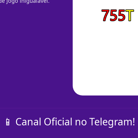
e jogo inigualável.
📱 Canal Oficial no Telegram!