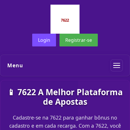
Login
Registrar-se
Menu
📱 7622 A Melhor Plataforma
de Apostas
Cadastre-se na 7622 para ganhar bônus no
cadastro e em cada recarga. Com a 7622, você