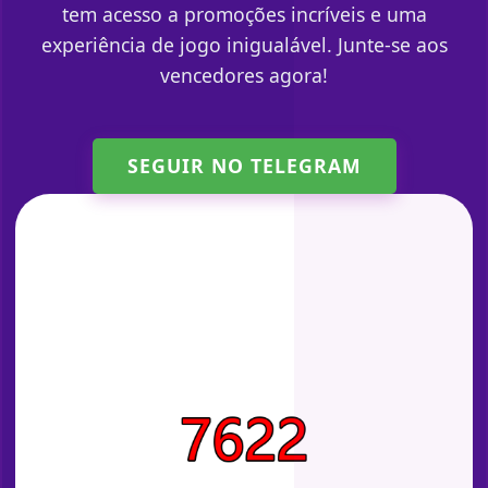
tem acesso a promoções incríveis e uma
experiência de jogo inigualável. Junte-se aos
vencedores agora!
SEGUIR NO TELEGRAM