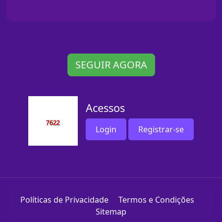
SEGUIR AGORA
Acessos
Login
Registrar-se
Políticas de Privacidade
Termos e Condições
Sitemap