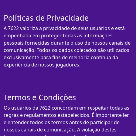
Políticas de Privacidade
A 7622 valoriza a privacidade de seus usuários e está
empenhada em proteger todas as informações
pessoais fornecidas durante o uso de nossos canais de
comunicação. Todos os dados coletados são utilizados
exclusivamente para fins de melhoria contínua da
experiência de nossos jogadores.
Termos e Condições
Os usuários da 7622 concordam em respeitar todas as
regras e regulamentos estabelecidos. É importante ler
e entender todos os termos antes de participar de
nossos canais de comunicação. A violação destes