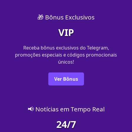
🎁 Bônus Exclusivos
VIP
Receba bônus exclusivos do Telegram,
promoções especiais e códigos promocionais
únicos!
Ver Bônus
📢 Notícias em Tempo Real
24/7