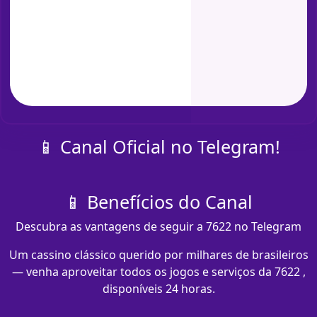
📱 Canal Oficial no Telegram!
📱 Benefícios do Canal
Descubra as vantagens de seguir a 7622 no Telegram
Um cassino clássico querido por milhares de brasileiros
— venha aproveitar todos os jogos e serviços da 7622 ,
disponíveis 24 horas.