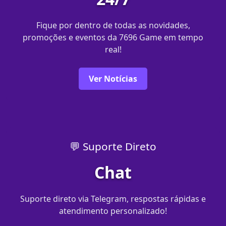
Fique por dentro de todas as novidades,
promoções e eventos da 7696 Game em tempo
real!
Ver Notícias
💬 Suporte Direto
Chat
Suporte direto via Telegram, respostas rápidas e
atendimento personalizado!