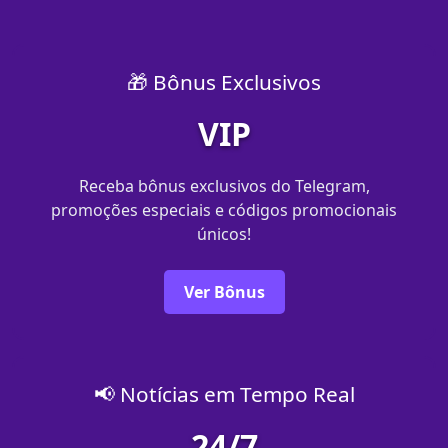
🎁 Bônus Exclusivos
VIP
Receba bônus exclusivos do Telegram,
promoções especiais e códigos promocionais
únicos!
Ver Bônus
📢 Notícias em Tempo Real
24/7