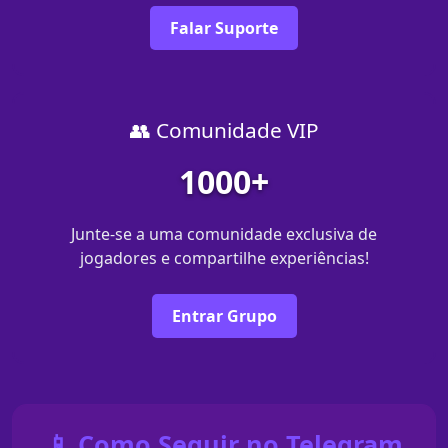
Falar Suporte
👥 Comunidade VIP
1000+
Junte-se a uma comunidade exclusiva de
jogadores e compartilhe experiências!
Entrar Grupo
📱 Como Seguir no Telegram