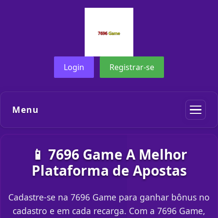
Login
Registrar-se
Menu
📱 7696 Game A Melhor
Plataforma de Apostas
Cadastre-se na 7696 Game para ganhar bônus no
cadastro e em cada recarga. Com a 7696 Game,