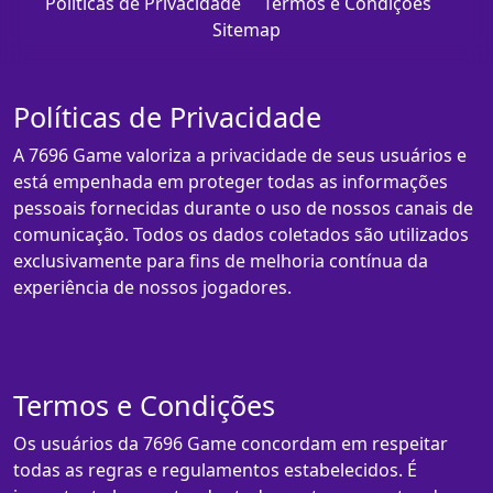
Políticas de Privacidade
Termos e Condições
Sitemap
Políticas de Privacidade
A 7696 Game valoriza a privacidade de seus usuários e
está empenhada em proteger todas as informações
pessoais fornecidas durante o uso de nossos canais de
comunicação. Todos os dados coletados são utilizados
exclusivamente para fins de melhoria contínua da
experiência de nossos jogadores.
Termos e Condições
Os usuários da 7696 Game concordam em respeitar
todas as regras e regulamentos estabelecidos. É