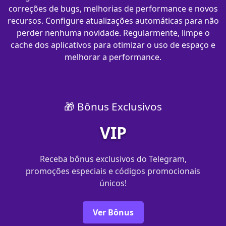
correções de bugs, melhorias de performance e novos
recursos. Configure atualizações automáticas para não
perder nenhuma novidade. Regularmente, limpe o
cache dos aplicativos para otimizar o uso de espaço e
melhorar a performance.
🎁 Bônus Exclusivos
VIP
Receba bônus exclusivos do Telegram,
promoções especiais e códigos promocionais
únicos!
Ver Bônus