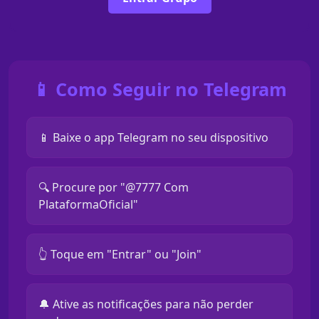
📱 Como Seguir no Telegram
📱 Baixe o app Telegram no seu dispositivo
🔍 Procure por "@7777 Com
PlataformaOficial"
👆 Toque em "Entrar" ou "Join"
🔔 Ative as notificações para não perder