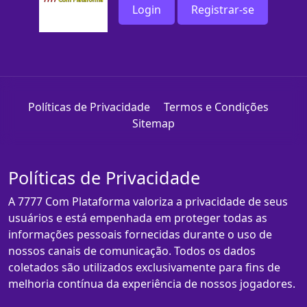
Login
Registrar-se
Políticas de Privacidade
Termos e Condições
Sitemap
Políticas de Privacidade
A 7777 Com Plataforma valoriza a privacidade de seus
usuários e está empenhada em proteger todas as
informações pessoais fornecidas durante o uso de
nossos canais de comunicação. Todos os dados
coletados são utilizados exclusivamente para fins de
melhoria contínua da experiência de nossos jogadores.