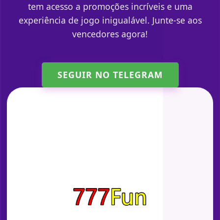
tem acesso a promoções incríveis e uma
experiência de jogo inigualável. Junte-se aos
vencedores agora!
SEGUIR NO TELEGRAM