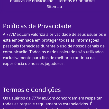
Políticas de Privacidade
Termos e Condições
Sitemap
Políticas de Privacidade
A 777Max.Com valoriza a privacidade de seus usuários e
está empenhada em proteger todas as informações
pessoais fornecidas durante o uso de nossos canais de
comunicação. Todos os dados coletados são utilizados
exclusivamente para fins de melhoria contínua da
experiência de nossos jogadores.
Termos e Condições
Os usuários da 777Max.Com concordam em respeitar
todas as regras e regulamentos estabelecidos. É