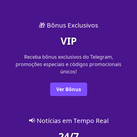
🎁 Bônus Exclusivos
VIP
Receba bônus exclusivos do Telegram,
promoções especiais e códigos promocionais
únicos!
Ver Bônus
📢 Notícias em Tempo Real
24/7