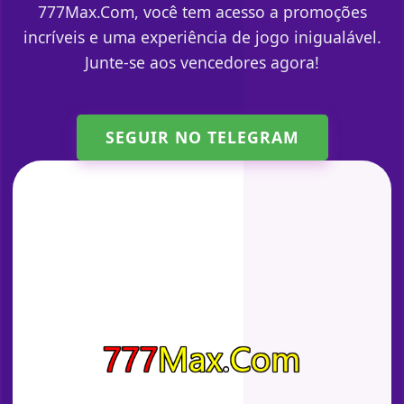
777Max.Com, você tem acesso a promoções
incríveis e uma experiência de jogo inigualável.
Junte-se aos vencedores agora!
SEGUIR NO TELEGRAM