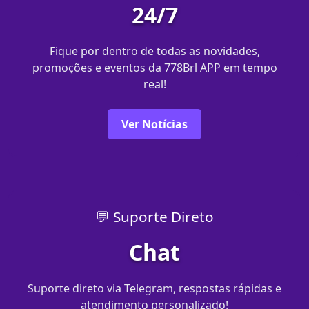
24/7
Fique por dentro de todas as novidades,
promoções e eventos da 778Brl APP em tempo
real!
Ver Notícias
💬 Suporte Direto
Chat
Suporte direto via Telegram, respostas rápidas e
atendimento personalizado!