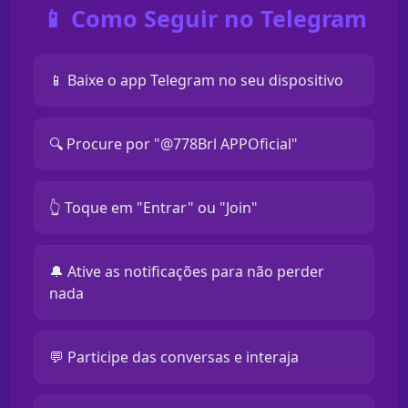
📱 Como Seguir no Telegram
📱 Baixe o app Telegram no seu dispositivo
🔍 Procure por "@778Brl APPOficial"
👆 Toque em "Entrar" ou "Join"
🔔 Ative as notificações para não perder
nada
💬 Participe das conversas e interaja