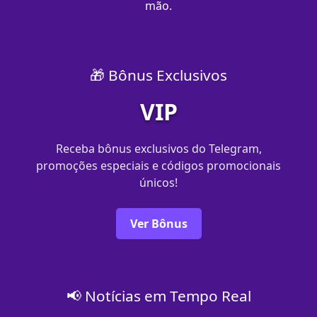
mão.
🎁 Bônus Exclusivos
VIP
Receba bônus exclusivos do Telegram,
promoções especiais e códigos promocionais
únicos!
Ver Bônus
📢 Notícias em Tempo Real