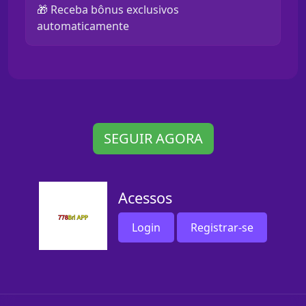
🎁 Receba bônus exclusivos
automaticamente
SEGUIR AGORA
Acessos
Login
Registrar-se