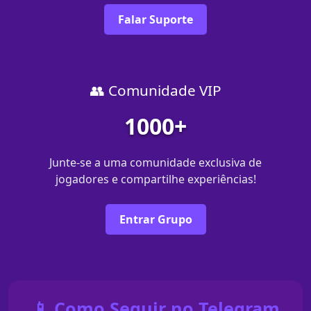
Falar Suporte
👥 Comunidade VIP
1000+
Junte-se a uma comunidade exclusiva de
jogadores e compartilhe experiências!
Entrar Grupo
📱 Como Seguir no Telegram