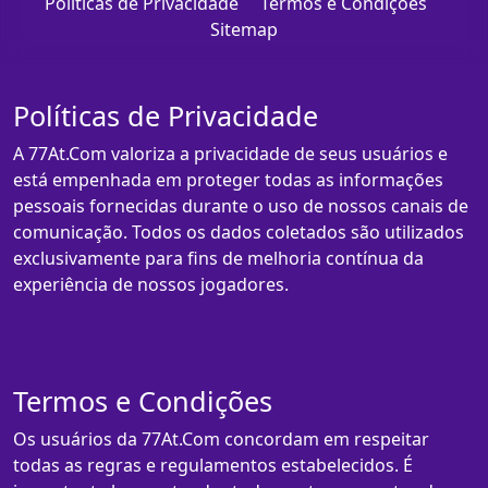
Políticas de Privacidade
Termos e Condições
Sitemap
Políticas de Privacidade
A 77At.Com valoriza a privacidade de seus usuários e
está empenhada em proteger todas as informações
pessoais fornecidas durante o uso de nossos canais de
comunicação. Todos os dados coletados são utilizados
exclusivamente para fins de melhoria contínua da
experiência de nossos jogadores.
Termos e Condições
Os usuários da 77At.Com concordam em respeitar
todas as regras e regulamentos estabelecidos. É