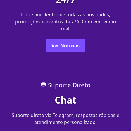
Fique por dentro de todas as novidades,
promoções e eventos da 77At.Com em tempo
real!
Ver Notícias
💬 Suporte Direto
Chat
Suporte direto via Telegram, respostas rápidas e
atendimento personalizado!