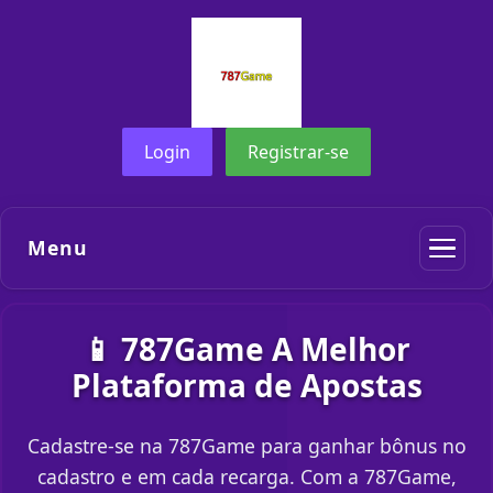
Login
Registrar-se
Menu
📱 787Game A Melhor
Plataforma de Apostas
Cadastre-se na 787Game para ganhar bônus no
cadastro e em cada recarga. Com a 787Game,