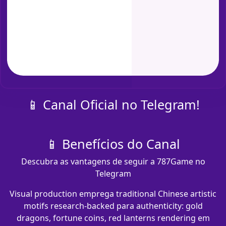
📱 Canal Oficial no Telegram!
📱 Benefícios do Canal
Descubra as vantagens de seguir a 787Game no
Telegram
Visual production emprega traditional Chinese artistic
motifs research-backed para authenticity: gold
dragons, fortune coins, red lanterns rendering em