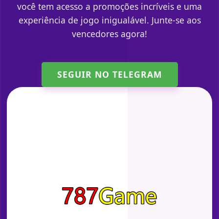
você tem acesso a promoções incríveis e uma
experiência de jogo inigualável. Junte-se aos
vencedores agora!
SEGUIR NO TELEGRAM