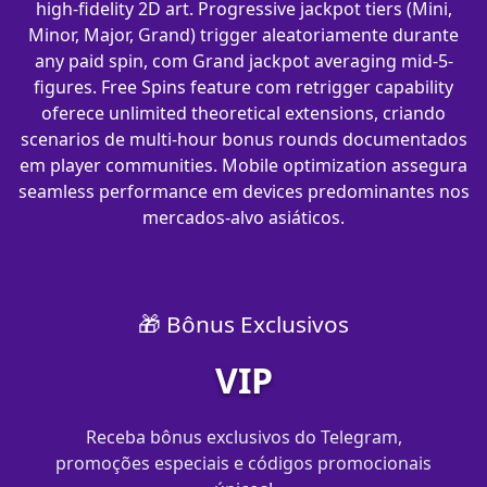
high-fidelity 2D art. Progressive jackpot tiers (Mini,
Minor, Major, Grand) trigger aleatoriamente durante
any paid spin, com Grand jackpot averaging mid-5-
figures. Free Spins feature com retrigger capability
oferece unlimited theoretical extensions, criando
scenarios de multi-hour bonus rounds documentados
em player communities. Mobile optimization assegura
seamless performance em devices predominantes nos
mercados-alvo asiáticos.
🎁 Bônus Exclusivos
VIP
Receba bônus exclusivos do Telegram,
promoções especiais e códigos promocionais