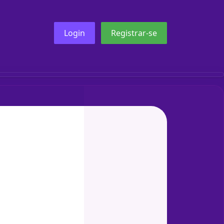
Login
Registrar-se