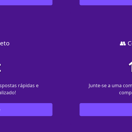
reto
👥 
t
espostas rápidas e
Junte-se a uma com
lizado!
compa
e