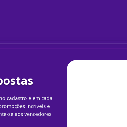
postas
no cadastro e em cada
promoções incríveis e
unte-se aos vencedores