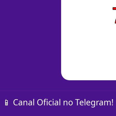
📱 Canal Oficial no Telegram!