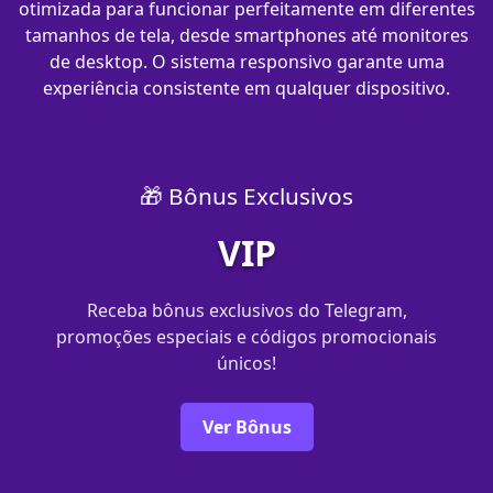
otimizada para funcionar perfeitamente em diferentes
tamanhos de tela, desde smartphones até monitores
de desktop. O sistema responsivo garante uma
experiência consistente em qualquer dispositivo.
🎁 Bônus Exclusivos
VIP
Receba bônus exclusivos do Telegram,
promoções especiais e códigos promocionais
únicos!
Ver Bônus