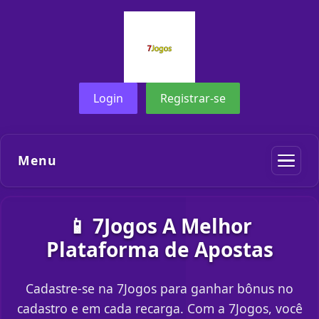
Login
Registrar-se
Menu
📱 7Jogos A Melhor
Plataforma de Apostas
Cadastre-se na 7Jogos para ganhar bônus no
cadastro e em cada recarga. Com a 7Jogos, você