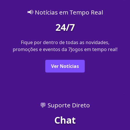
📢 Notícias em Tempo Real
24/7
Fique por dentro de todas as novidades,
promoções e eventos da 7Jogos em tempo real!
Ver Notícias
💬 Suporte Direto
Chat